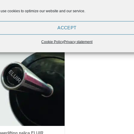
use cookies to optimize our website and our service.
mnastični obroči ELUIR –
ELUIR Leseni gimnastični obro
ACCEPT
astika
31,90
€
39,89
Cookie Policy
Privacy statement
Add to
Wishlist
werlifting palica ELUIR