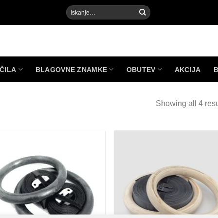
Išči:
ČILA
BLAGOVNE ZNAMKE
OBUTEV
AKCIJA
Showing all 4 resu
Add to
Add
Wishlist
Wish