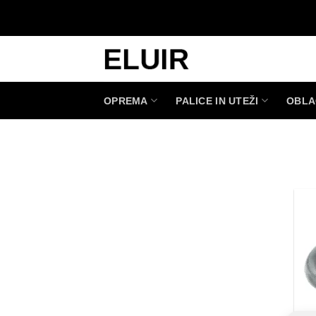
Skoči
na
vsebino
OPREMA
PALICE IN UTEŽI
OBLA