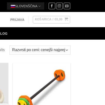
SLOVENŠČINA
KOŠARICA /
€
0,00
PRIJAVA
BLOG
lts
 to
Add to
list
Wishlist