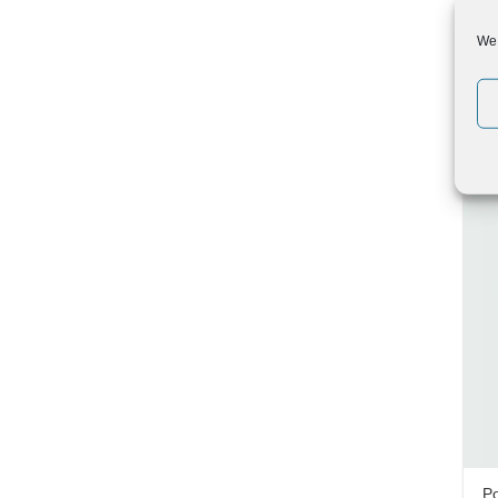
We 
Gi
pl
€
Po