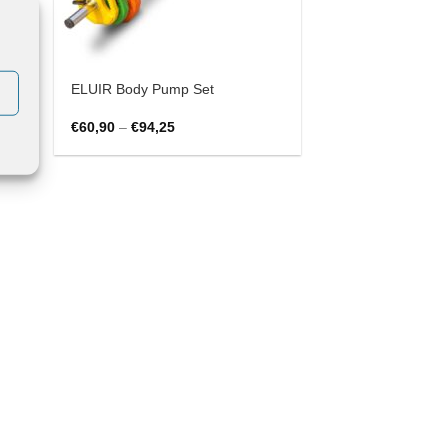
či
ELUIR Body Pump Set
Cenovni
€
60,90
–
€
94,25
razpon:
od
€60,90
do
€94,25