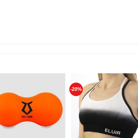
-20%
Add to
Add 
Wishlist
Wishl