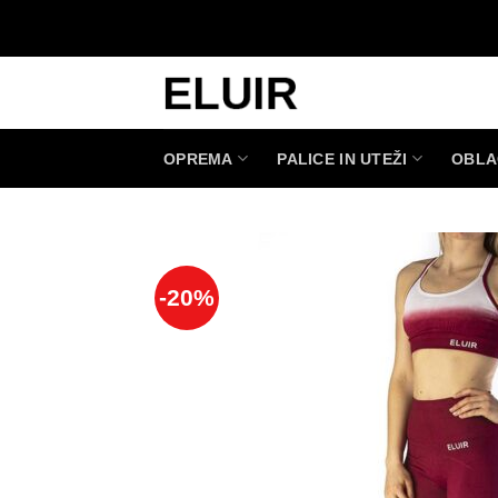
Skoči
na
vsebino
OPREMA
PALICE IN UTEŽI
OBLA
-20%