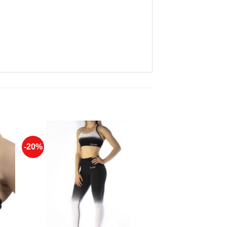
-20%
to
Add to
ist
Wishlist