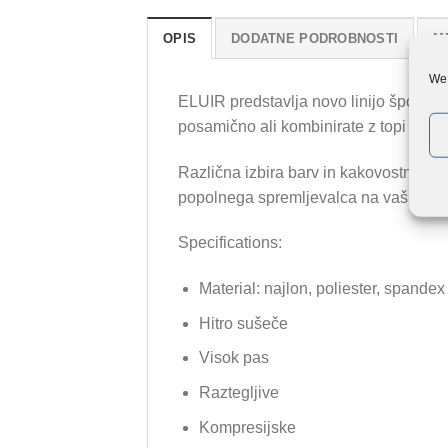
OPIS
DODATNE PODROBNOSTI
M
We 
ELUIR predstavlja novo linijo športnih p
posamično ali kombinirate z topi v naš
Različna izbira barv in kakovostna iz
popolnega spremljevalca na vaših tren
Specifications:
Material: najlon, poliester, spandex
Hitro sušeče
Visok pas
Raztegljive
Kompresijske