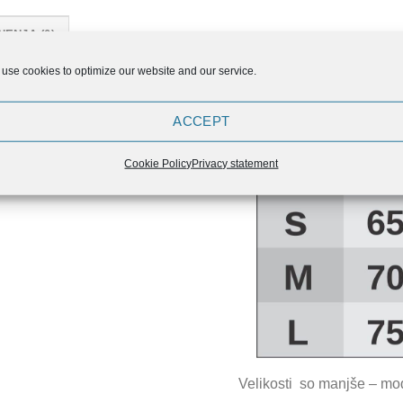
NENJA (0)
use cookies to optimize our website and our service.
ajkic, ki jih lahko kupite
i ponudbi.
ACCEPT
delava ga naredi za vašega
Cookie Policy
Privacy statement
ingih.
Velikosti so manjše – mod