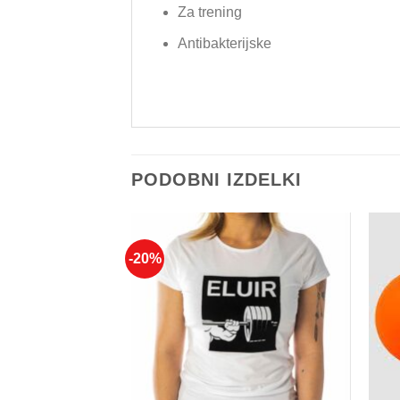
Za trening
Antibakterijske
PODOBNI IZDELKI
-20%
Add to
Add to
Wishlist
Wishlist