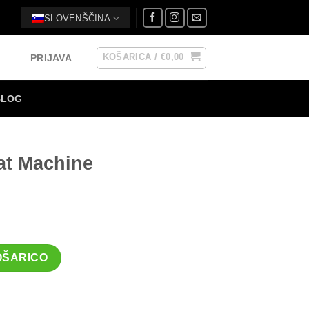
SLOVENŠČINA
KOŠARICA /
€
0,00
PRIJAVA
BLOG
at Machine
čina
OŠARICO