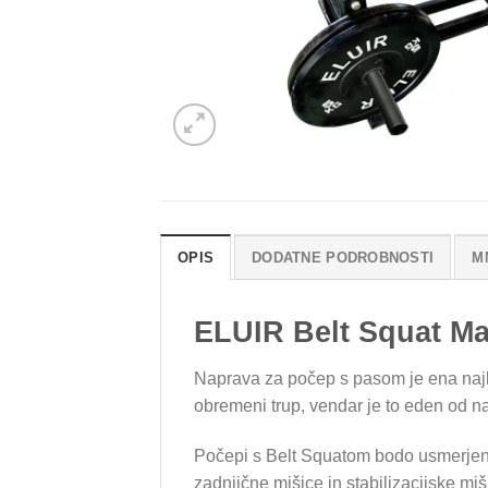
OPIS
DODATNE PODROBNOSTI
M
ELUIR Belt Squat M
Naprava za počep s pasom je ena najbol
obremeni trup, vendar je to eden od n
Počepi s Belt Squatom bodo usmerjeni 
zadnjične mišice in stabilizacijske miš