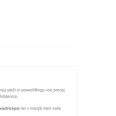
ju uteži in powerliftingu vse precej
hrbtenice.
kvadriceps
i ter v manjši meri vaše