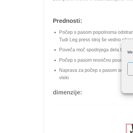
Prednosti:
Počep s pasom popolnoma odstrani 
Tudi Leg press stroj še vedno obre
Poveča moč spodnjega dela telesa
We 
Počep s pasom resnično poudari izt
Naprava za počep s pasom se lahko 
vleki
dimenzije: