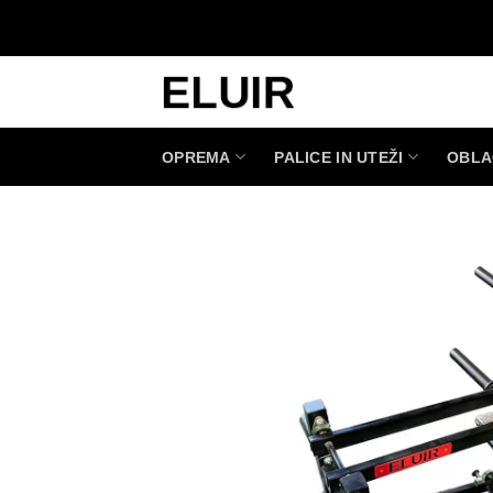
Skoči
na
vsebino
OPREMA
PALICE IN UTEŽI
OBLA