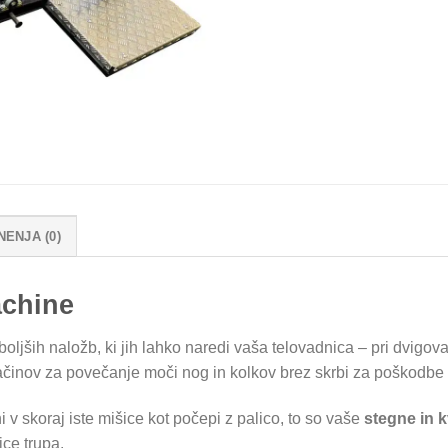
NENJA (0)
achine
jših naložb, ki jih lahko naredi vaša telovadnica – pri dvigovan
ačinov za povečanje moči nog in kolkov brez skrbi za poškodbe 
v skoraj iste mišice kot počepi z palico, to so vaše
stegne in 
ice trupa.