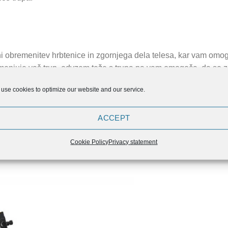
obremenitev hrbtenice in zgornjega dela telesa, kar vam omogo
menjuje vaš trup, odvzem teže s trupa pa vam omogoča, da se z
 brez obremenitve hrbtenice
use cookies to optimize our website and our service.
eg kolkov, kar ima za posledico odlično aktivacijo zadnjice
ACCEPT
uporablja za različne vaje, kot so veslanje, romunsko mrtvo dvi
Cookie Policy
Privacy statement