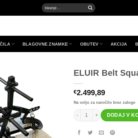
Išči:
ČILA
BLAGOVNE ZNAMKE
OBUTEV
AKCIJA
ELUIR Belt Squ
2.499,89
€
Add to
Wishlist
Na voljo za naročilo brez zaloge
ELUIR Belt Squat Machine koli
DODAJ V K