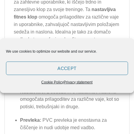
za zahtevne uporabnike, ki iščejo trdno in
zanesljivo klop za svoje treninge. Ta
nastavljiva
fitnes klop
omogoča prilagoditev za različne vaje
in uporabnike, zahvaljujoč nastavljivim položajem
sedeža in naslona. Idealna je tako za domačo
vadbo kot za profesionalne fitnes prostore.
We use cookies to optimize our website and our service.
Ključne lastnosti nastavljive klopi ELUIR
Konstrukcija:
Jeklena konstrukcija dimenzij
ACCEPT
70×50 mm in debeline 3 mm zagotavlja
stabilnost in dolgo življenjsko dobo.
Cookie Policy
Privacy statement
Nastavitve:
2 sedeža in 6 nastavitev naslona
omogočata prilagoditev za različne vaje, kot so
potiski, trebušnjaki in druge.
Prevleka:
PVC prevleka je enostavna za
čiščenje in nudi udobje med vadbo.