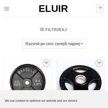
Skoči
na
vsebino
FILTRIRAJ
Add to
Add to
Wishlist
Wishlist
We use cookies to optimize our website and our service.