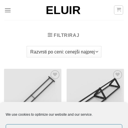
Skoči
na
vsebino
FILTRIRAJ
Add to
Add to
Wishlist
Wishlist
We use cookies to optimize our website and our service.