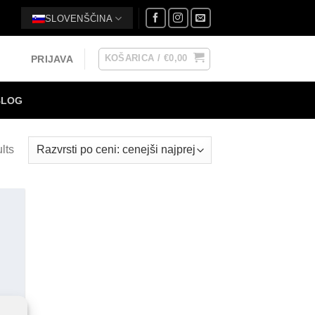
SLOVENŠČINA
KOŠARICA /
€
0,00
PRIJAVA
BLOG
lts
 to
list