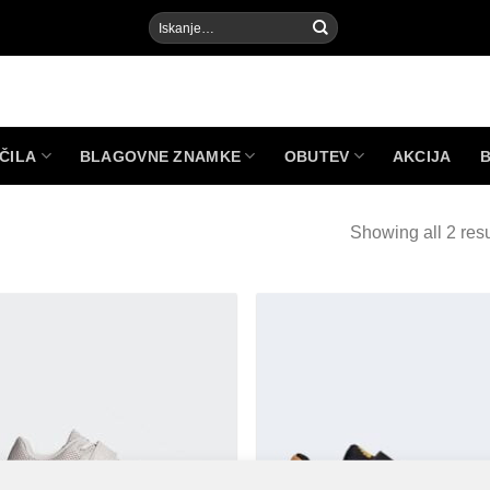
Išči:
ČILA
BLAGOVNE ZNAMKE
OBUTEV
AKCIJA
Showing all 2 resu
Add to
Add
Wishlist
Wish