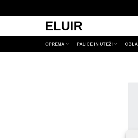
Skoči
na
vsebino
OPREMA
PALICE IN UTEŽI
OBLA