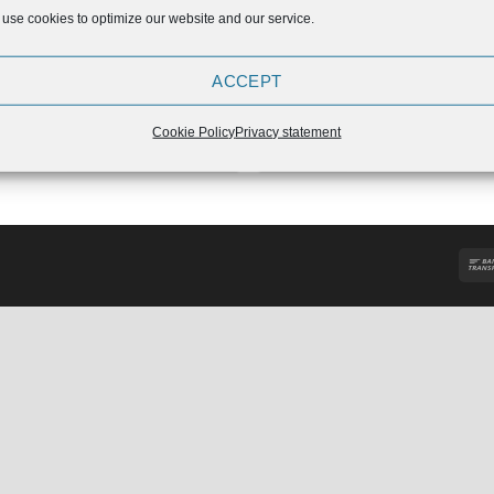
use cookies to optimize our website and our service.
ACCEPT
Adidas Power Perfect 3 Črne –
idas Powerlift 3.1 Chalk Pearl
2020
Cookie Policy
Privacy statement
109,90
€
129,99