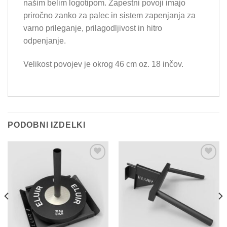
našim belim logotipom. Zapestni povoji imajo
priročno zanko za palec in sistem zapenjanja za
varno prileganje, prilagodljivost in hitro
odpenjanje.
Velikost povojev je okrog 46 cm oz. 18 inčov.
PODOBNI IZDELKI
Add to
Add to
Wishlist
Wishlist