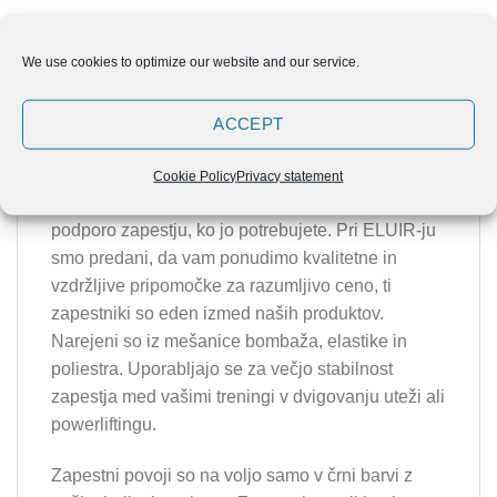
OPIS
We use cookies to optimize our website and our service.
MNENJA (0)
ACCEPT
ELUIR Zapestni povoji
Cookie Policy
Privacy statement
ELUIR Zapestni povoji vam omogočajo dodatno
podporo zapestju, ko jo potrebujete. Pri ELUIR-ju
smo predani, da vam ponudimo kvalitetne in
vzdržljive pripomočke za razumljivo ceno, ti
zapestniki so eden izmed naših produktov.
Narejeni so iz mešanice bombaža, elastike in
poliestra. Uporabljajo se za večjo stabilnost
zapestja med vašimi treningi v dvigovanju uteži ali
powerliftingu.
Zapestni povoji so na voljo samo v črni barvi z