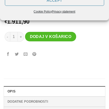
ACCEPT
Cookie Policy
Privacy statement
1.911,90
€
ELUIR stenska kletka W6 količina
DODAJ V KOŠARICO
OPIS
DODATNE PODROBNOSTI