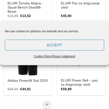
ELUIR Ženska Majica -
ELUIR Pas za dvigovanje
Squat-Bench-Deadlift-
uteži
Beast
Izvirna
Trenutna
€
16,90
€
13,52
€
45,90
cena
cena
je
je:
bila:
€13,52.
€16,90.
We use cookies to optimize our website and our service.
-10%
Nov
ACCEPT
Add to
Add to
Wishlist
Wishlist
Cookie Policy
Privacy statement
ELUIR Power Belt – pas
Adidas Powerlift Suit 2019
za dvigovanje uteži
Izvirna
Trenutna
€
49,90
€
44,91
€
59,89
cena
cena
je
je:
bila:
€44,91.
€49,90.