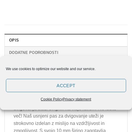
OPIS
DODATNE PODROBNOSTI
MNENJA (0)
We use cookies to optimize our website and our service.
ELUIR Pas za dvigovanje uteži
ACCEPT
Iščete visokokakovosten 10 mm usnjen pas za
Cookie Policy
Privacy statement
dvigovanje uteži, s katerim boste svojo igro
dvigovanja uteži dvignili na višjo raven? Ne iščite
več! Naš usnjeni pas za dvigovanje uteži je
strokovno izdelan z mislijo na vzdržljivost in
zmogljivost. S svojo 10 mm širino zagotavlja