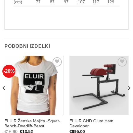
(cm)
77
87
97
107
117
129
PODOBNI IZDELKI
-20%
Add to
Add to
Wishlist
Wishlist
ELUIR Ženska Majica -Squat-
ELUIR GHD Glute Ham
Bench-Deadlift-Beast
Developer
Izvirna
Trenutna
€
16,90
€
13,52
€
995,00