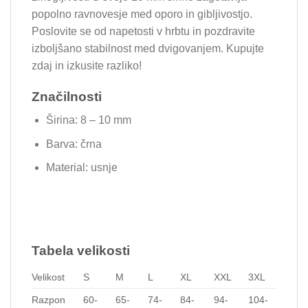
popolno ravnovesje med oporo in gibljivostjo.
Poslovite se od napetosti v hrbtu in pozdravite
izboljšano stabilnost med dvigovanjem. Kupujte
zdaj in izkusite razliko!
Značilnosti
Širina: 8 – 10 mm
Barva: črna
Material: usnje
Tabela velikosti
Velikost
S
M
L
XL
XXL
3XL
Razpon
60-
65-
74-
84-
94-
104-