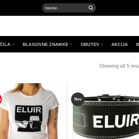
Išči:
ČILA
BLAGOVNE ZNAMKE
OBUTEV
AKCIJA
Showing all 5 resu
%
Nov
Add to
Add
Wishlist
Wish