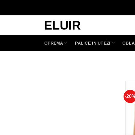
Skoči
na
vsebino
OPREMA
PALICE IN UTEŽI
OBLA
-20