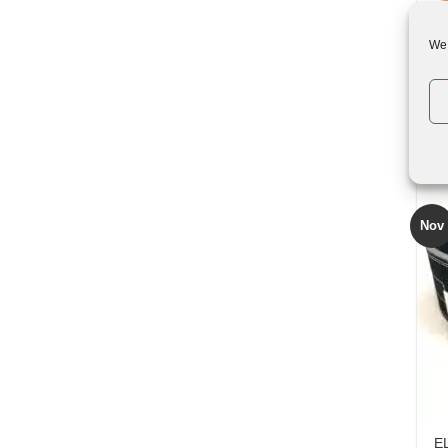
We 
EL
Be
€
Nov
EL