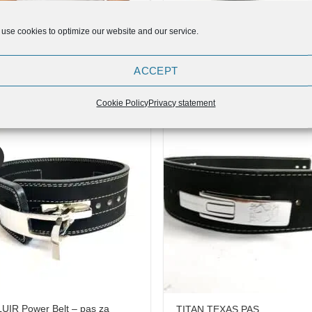
use cookies to optimize our website and our service.
UIR Ženska Majica -Squat-
ELUIR Pas za dvigovanje uteži
ACCEPT
nch-Deadlift-Beast
Izvirna
Trenutna
16,90
€
13,52
€
45,90
cena
cena
Cookie Policy
Privacy statement
je
je:
bila:
€13,52.
€16,90.
Add to
Add
Wishlist
Wish
UIR Power Belt – pas za
TITAN TEXAS PAS