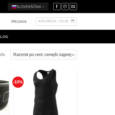
SLOVENŠČINA
KOŠARICA /
€
0,00
PRIJAVA
BLOG
lts
-10%
 to
Add to
list
Wishlist