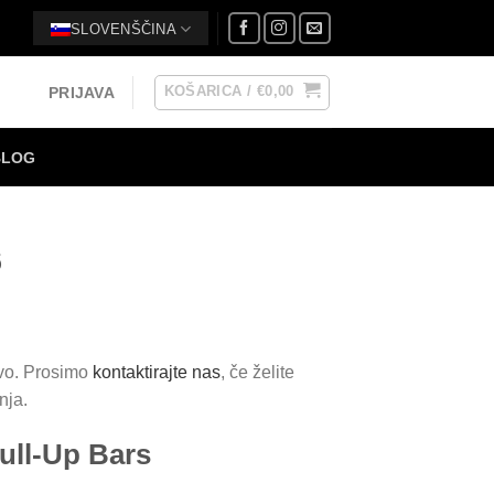
SLOVENŠČINA
KOŠARICA /
€
0,00
PRIJAVA
BLOG
6
avo. Prosimo
kontaktirajte nas
, če želite
nja.
ull-Up Bars