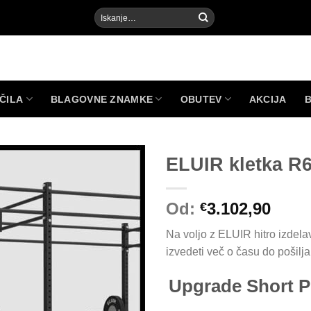
Išči:
ČILA
BLAGOVNE ZNAMKE
OBUTEV
AKCIJA
ELUIR kletka R
Od:
3.102,90
€
Add to
Wishlist
Na voljo z ELUIR hitro izdel
izvedeti več o času do pošilja
Upgrade Short P