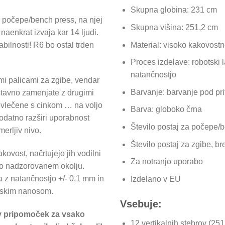
Skupna globina: 231 cm
 počepe/bench press, na njej
Skupna višina: 251,2 cm
aenkrat izvaja kar 14 ljudi.
Material: visoko kakovostn
bilnosti! R6 bo ostal trden
Proces izdelave: robotski l
natančnostjo
mi palicami za zgibe, vendar
Barvanje: barvanje pod pr
stavno zamenjate z drugimi
prevlečene s cinkom … na voljo
Barva: globoko črna
odatno razširi uporabnost
Število postaj za počepe/b
erljiv nivo.
Število postaj za zgibe, br
kovost, načrtujejo jih vodilni
Za notranjo uporabo
rogo nadzorovanem okolju.
 z natančnostjo +/- 0,1 mm in
Izdelano v EU
ijskim nanosom.
Vsebuje:
v pripomoček za vsako
12 vertikalnih stebrov (25