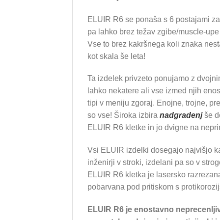
ELUIR R6 se ponaša s 6 postajami za
pa lahko brez težav zgibe/muscle-upe n
Vse to brez kakršnega koli znaka nesta
kot skala še leta!
Ta izdelek privzeto ponujamo z dvojni
lahko nekatere ali vse izmed njih eno
tipi v meniju zgoraj. Enojne, trojne, 
so vse! Široka izbira
nadgradenj
še d
ELUIR R6 kletke in jo dvigne na neprim
Vsi ELUIR izdelki dosegajo najvišjo ka
inženirji v stroki, izdelani pa so v st
ELUIR R6 kletka je lasersko razrezana
pobarvana pod pritiskom s protikoroz
ELUIR R6 je enostavno neprecenlji