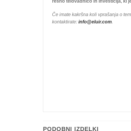
resno telovadnico in investicija, ki j
Če imate kakršna koli vprašanja o tem 
kontaktirate:
info@eluir.com
.
PODOBNI IZDELKI