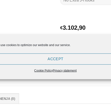
3.102,90
€
ELUIR kletka R6 količina
DODAJ V 
use cookies to optimize our website and our service.
ACCEPT
Cookie Policy
Privacy statement
NENJA (0)