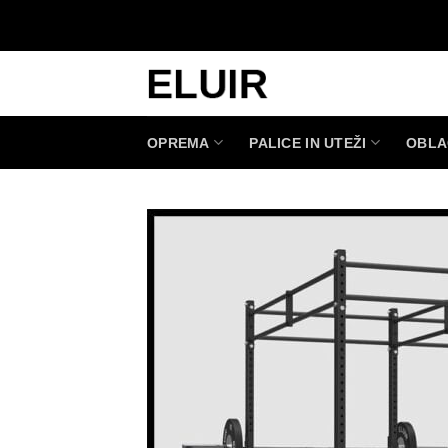
Skoči
na
vsebino
OPREMA
PALICE IN UTEŽI
OBLA