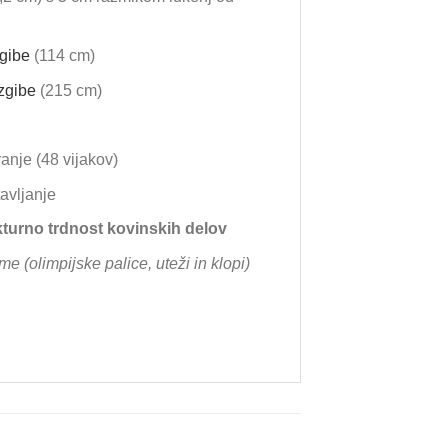
zgibe
(114 cm)
 zgibe
(215 cm)
anje (48 vijakov)
avljanje
ukturno trdnost kovinskih delov
 (olimpijske palice, uteži in klopi)