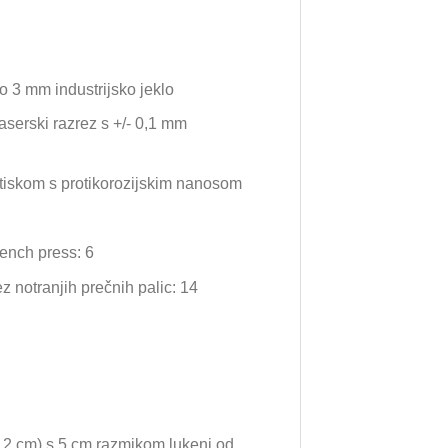
o 3 mm industrijsko jeklo
aserski razrez s +/- 0,1 mm
itiskom s protikorozijskim nanosom
ench press: 6
ez notranjih prečnih palic: 14
1,2 cm) s 5 cm razmikom lukenj od