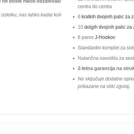
e ne boste nikoli obžalovali!
centra do centra
izdelku, nas lahko kadar koli
6
kratkih dvojnih palic za 
10
dolgih dvojnih palic za
6 parov
J-Hookov
Standardni komplet za sidr
Natančna navodila za sest
2-letna garancija na str
Ne vključuje dodatne opreme
prikazane na sliki zgoraj.