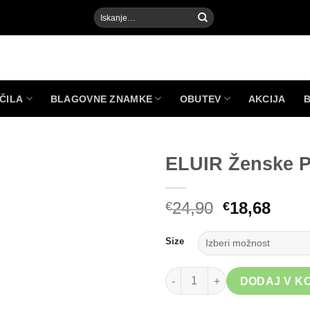
Išči:
ČILA
BLAGOVNE ZNAMKE
OBUTEV
AKCIJA
ELUIR Ženske P
Izvirna
Tren
24,90
18,68
€
€
Add to
cena
cena
Wishlist
je
je:
Size
bila:
€18,6
€24,90.
ELUIR Ženske Pajkice - Modre 
DODAJ V K