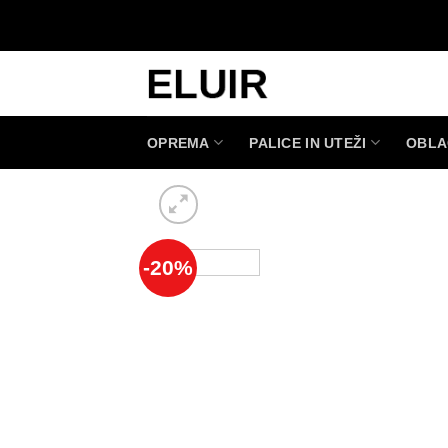
Skoči
na
vsebino
OPREMA
PALICE IN UTEŽI
OBLA
-20%