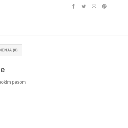
NENJA (0)
ce
isokim pasom