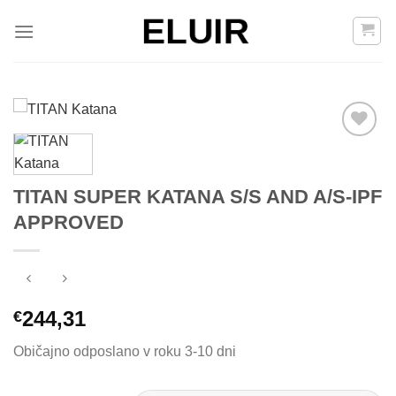
Skoči
na
vsebino
Add to
TITAN SUPER KATANA S/S AND A/S-IPF
Wishlist
APPROVED
244,31
€
Običajno odposlano v roku 3-10 dni