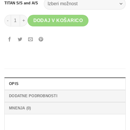
TITAN S/S and A/S
TITAN SUPER KATANA S/S AND A/S-IPF APPROVED količina
DODAJ V KOŠARICO
OPIS
DODATNE PODROBNOSTI
MNENJA (0)