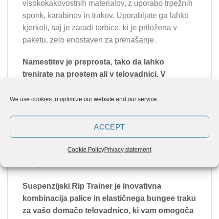
visokokakovostnih materialov, z uporabo trpežnih
sponk, karabinov in trakov. Uporabljate ga lahko
kjerkoli, saj je zaradi torbice, ki je priložena v
paketu, zelo enostaven za prenašanje.
Namestitev je preprosta, tako da lahko
trenirate na prostem ali v telovadnici. V
kompletu je tudi poseben nastavek za
pritrditev na vrata, zato lahko vadite tudi doma.
We use cookies to optimize our website and our service.
Z uporabo lastne telesne teže vam ta trenažer
ACCEPT
omogoča učinkovito vadbo za moč, gibljivost in
oblikovanje celotnega telesa. Število vaj je
Cookie Policy
Privacy statement
praktično neomejeno, veliko jih lahko najdete tudi
na spletu.
Suspenzijski Rip Trainer je inovativna
kombinacija palice in elastičnega bungee traku
za vašo domačo telovadnico, ki vam omogoča