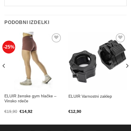
PODOBNI IZDELKI
-25%
Add to
Add to
Wishlist
Wishlist
ELUIR ženske gym hlačke –
ELUIR Varnostni zaklep
Vinsko rdeče
Izvirna
Trenutna
€
19,90
€
14,92
€
12,90
cena
cena
je
je:
bila:
€14,92.
€19,90.