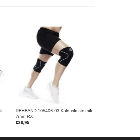
to
Add to
ist
Wishlist
k
REHBAND 105406-03 Kolenski steznik
7mm RX
€
36,95