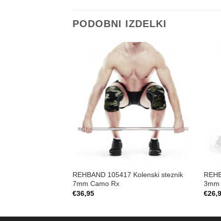
PODOBNI IZDELKI
Add to
Wishlist
REHBAND 105417 Kolenski steznik
REHB
7mm Camo Rx
3mm
€
36,95
€
26,