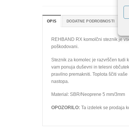
OPIS
DODATNE PODROBNOSTI
M
REHBAND RX komolčni steznik je vsestra
poškodovani.
Steznik za komolec je razvrščen tudi k
vam ponuja duševni in telesni občute
pravilno premakniti. Toplota ščiti va
nastopa.
Material: SBR/Neoprene 5 mm/3mm
OPOZORILO:
Ta izdelek se prodaja ko