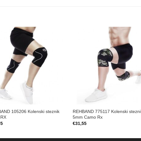
Add to
Add 
Wishlist
Wishl
AND 105206 Kolenski steznik
REHBAND 775117 Kolenski stezni
 RX
5mm Camo Rx
95
€
31,55