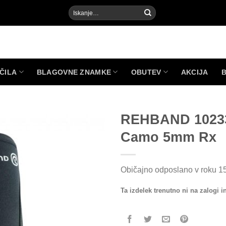
Išči:
ČILA
BLAGOVNE ZNAMKE
OBUTEV
AKCIJA
REHBAND 10233
Camo 5mm Rx
Add to
Wishlist
Običajno odposlano v roku 15
Ta izdelek trenutno ni na zalogi in