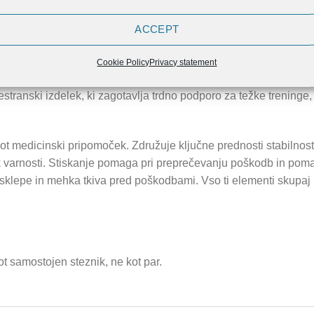
ACCEPT
NENJA (0)
Cookie Policy
Privacy statement
nski izdelek, ki zagotavlja trdno podporo za težke treninge, al
ot medicinski pripomoček. Združuje ključne prednosti stabilnosti
k varnosti. Stiskanje pomaga pri preprečevanju poškodb in po
še sklepe in mehka tkiva pred poškodbami. Vso ti elementi skupa
t samostojen steznik, ne kot par.