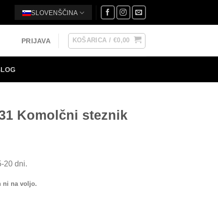
SLOVENŠČINA
KOŠARICA /
€
0,00
PRIJAVA
BLOG
1 Komolčni steznik
-20 dni.
 ni na voljo.