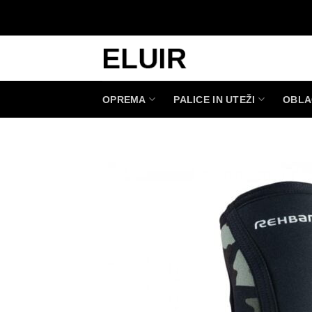
Skoči
na
vsebino
OPREMA
PALICE IN UTEŽI
OBLA